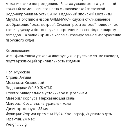
механическим повреждениям. В часах установлен натуральный
кожаный ремень синего цвета с классической застежкой .
Водонепроницаемость 5 ATM. Надежный японский механизм
Miyota. Логотипом часов GREENWICH служит стилизованное
изображение "розы ветров". Символ "розы ветров" приносит ее
хозяину удачу и благополучие, стремление к свободе и широту
взглядов. На задней крышке часов выгравированное изображение
парусного судна.
Комплектация
часы фирменная упаковка инструкция на русском языке паспорт,
подтверждающий оригинальность изделия
Пол: Мужские
Страна: Англия
Механизм: Кварцевый
Водозащита: WR 50 (5 ATM)
Стекло: Минеральное устойчивое к царапинам
Материал корпуса: Нержавеющая сталь
Материал браслета: натуральная кожа
Диаметр корпуса: 33 мм
Функции: Формат времени 12/24, Хронограф, Индикатор даты
Гарантия: 24 мес
Weight: 55 g