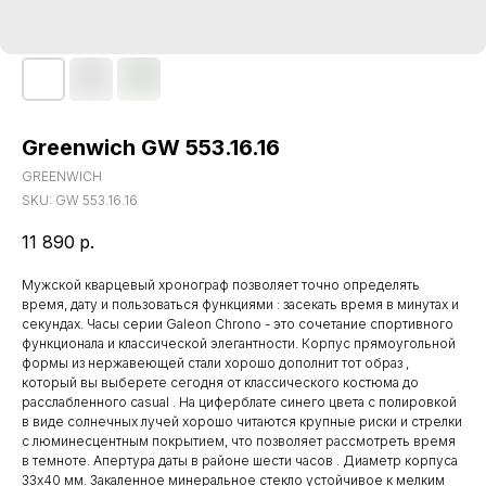
Greenwich GW 553.16.16
GREENWICH
SKU:
GW 553.16.16
11 890
р.
Мужской кварцевый хронограф позволяет точно определять
время, дату и пользоваться функциями : засекать время в минутах и
секундах. Часы серии Galeon Chrono - это сочетание спортивного
функционала и классической элегантности. Корпус прямоугольной
формы из нержавеющей стали хорошо дополнит тот образ ,
который вы выберете сегодня от классического костюма до
расслабленного casual . На циферблате синего цвета с полировкой
в виде солнечных лучей хорошо читаются крупные риски и стрелки
с люминесцентным покрытием, что позволяет рассмотреть время
в темноте. Апертура даты в районе шести часов . Диаметр корпуса
33х40 мм. Закаленное минеральное стекло устойчивое к мелким