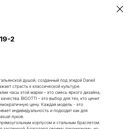
19-2
тальянской душой, созданный под эгидой Daneil
ажает страсть к классической культуре.
лии часы этой марки – это смесь яркого дизайна,
качества. BIGOTTI – это выбор для тех, кто ценит
демократичную цену. Каждая модель - это
ивает индивидуальность и подходит как для
asual-луков.
 прямоугольным корпусом и стальным браслетом.
 застежкой. Благодаря своему лаконичному, но