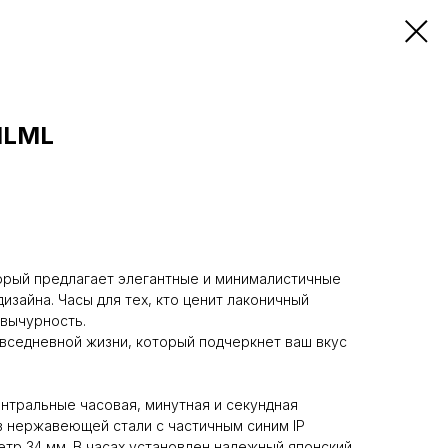
HLML
орый предлагает элегантные и минималистичные
дизайна. Часы для тех, кто ценит лаконичный
 вычурность.
вседневной жизни, который подчеркнет ваш вкус
нтральные часовая, минутная и секундная
из нержавеющей стали с частичным синим IP
тр 34 мм. В часах установлен надежный японский