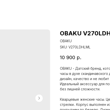
OBAKU V270LD
OBAKU
SKU:
V270LDHLML
10 900
р.
OBAKU - Датский бренд, кот
часы в духе скандинавского 
дизайн, качество и не любит
Идеальный аксессуар для по
без лишней сложности.
Кварцевые женские часы. Це
стрелки.. Корпус выполнен 
покрытием по безелю. Диаме