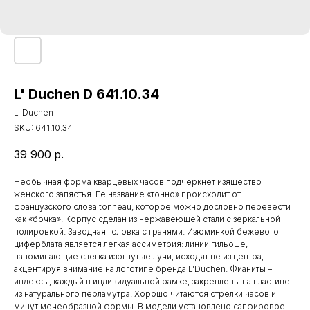
L' Duchen D 641.10.34
L' Duchen
SKU:
641.10.34
39 900
р.
Необычная форма кварцевых часов подчеркнет изящество
женского запястья. Ее название «тонно» происходит от
французского слова tonneau, которое можно дословно перевести
как «бочка». Корпус сделан из нержавеющей стали с зеркальной
полировкой. Заводная головка с гранями. Изюминкой бежевого
циферблата является легкая ассиметрия: линии гильоше,
напоминающие слегка изогнутые лучи, исходят не из центра,
акцентируя внимание на логотипе бренда L’Duchen. Фианиты –
индексы, каждый в индивидуальной рамке, закреплены на пластине
из натурального перламутра. Хорошо читаются стрелки часов и
минут мечеобразной формы. В модели установлено сапфировое