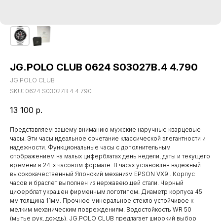
JG.POLO CLUB 0624 S03027B.4 4.790
JG.POLO CLUB
SKU:
0624 S03027B.4 4.790
13 100
р.
Представляем вашему вниманию мужские наручные кварцевые
часы. Эти часы идеальное сочетание классической элегантности и
надежности. Функциональные часы с дополнительным
отображением на малых циферблатах день недели, даты и текущего
времени в 24-х часовом формате. В часах установлен надежный
высококачественный Японский механизм EPSON VX9 . Корпус
часов и браслет выполнен из нержавеющей стали. Черный
циферблат украшен фирменным логотипом. Диаметр корпуса 45
мм толщина 11мм. Прочное минеральное стекло устойчивое к
мелким механическим повреждениям. Водостойкость WR 50
(мытье рук, дождь). JG.POLO CLUB предлагает широкий выбор