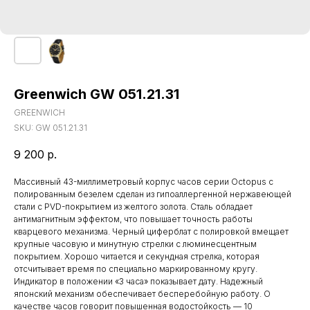
Greenwich GW 051.21.31
GREENWICH
SKU:
GW 051.21.31
9 200
р.
Массивный 43-миллиметровый корпус часов серии Octopus с
полированным безелем сделан из гипоаллергенной нержавеющей
стали с PVD-покрытием из желтого золота. Сталь обладает
антимагнитным эффектом, что повышает точность работы
кварцевого механизма. Черный циферблат с полировкой вмещает
крупные часовую и минутную стрелки с люминесцентным
покрытием. Хорошо читается и секундная стрелка, которая
отсчитывает время по специально маркированному кругу.
Индикатор в положении «3 часа» показывает дату. Надежный
японский механизм обеспечивает бесперебойную работу. О
качестве часов говорит повышенная водостойкость — 10