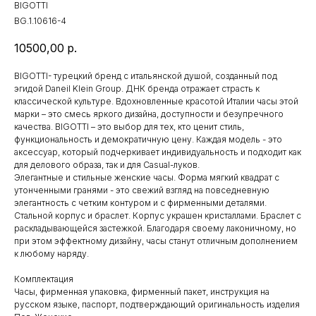
BIGOTTI
BG.1.10616-4
10500,00
р.
BIGOTTI- турецкий бренд с итальянской душой, созданный под
эгидой Daneil Klein Group. ДНК бренда отражает страсть к
классической культуре. Вдохновленные красотой Италии часы этой
марки – это смесь яркого дизайна, доступности и безупречного
качества. BIGOTTI – это выбор для тех, кто ценит стиль,
функциональность и демократичную цену. Каждая модель - это
аксессуар, который подчеркивает индивидуальность и подходит как
для делового образа, так и для Casual-луков.
Элегантные и стильные женские часы. Форма мягкий квадрат с
утонченными гранями - это свежий взгляд на повседневную
элегантность с четким контуром и с фирменными деталями.
Стальной корпус и браслет. Корпус украшен кристаллами. Браслет с
раскладывающейся застежкой. Благодаря своему лаконичному, но
при этом эффектному дизайну, часы станут отличным дополнением
к любому наряду.
Комплектация
Часы, фирменная упаковка, фирменный пакет, инструкция на
русском языке, паспорт, подтверждающий оригинальность изделия