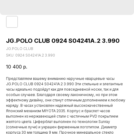
JG.POLO CLUB 0924 S04241A.2 3.990
JG.POLO CLUB
SKU:
0924 S04241A.2 3.990
10 400
р.
Представляем вашему вниманию наручные кварцевые часы
JG.POLO CLUB 0924 S04241A.2 3.990 Эти стильные и элегантные
часы идеально подойдут как для повседневной носки, так и для
особых случаев. Благодаря своему лаконичному, но при этом
эффектному дизайну, они станут отличным дополнением к любому
наряду. В часах установлен надежный высококачественный
Японский механизм MIYOTA 2035. Корпус и браслет часов
выполнен из нержавеющей стали с частичным PVD покрытием
желтого цвета. Циферблат выполнен по технологии Sunray
(солнечные лучи) и украшен фирменным логотипом. Диаметр
корпуса 30 мм толщина 9 мм. Прочное минеральное стекло