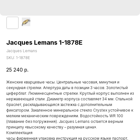
Jacques Lemans 1-1878E
Jacques Lemans
SKU:
1-1878E
25 240
р.
Женские кварцевые часы. Центральные часовая, минутная и
секундная стрелки. Апертура даты в позиции 3 часов. Золотистый
циферблат. Люминесцентные стрелки. Круглый корпус выполнен из
нержавеющей стали. Диаметр корпуса составляет 34 мм. Стальной
браслет, раскладывающаяся застежка с дополнительным
фиксатором. Закаленное минеральное стекло Crystex устойчивое к
мелким механическим повреждениям. Водостойкость WR 100
(плавание без погружения). Jacques Lemans остается верным
принципу «высокому качеству – разумная цена».
Комплектация
часы фирменная упаковка инструкция на русском языке паспорт,