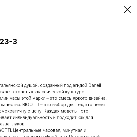
623-3
тальянской душой, созданный под эгидой Daneil
ажает страсть к классической культуре.
лии часы этой марки – это смесь яркого дизайна,
качества. BIGOTTI – это выбор для тех, кто ценит
демократичную цену. Каждая модель - это
ивает индивидуальность и подходит как для
asual-луков.
OTTI. Центральные часовая, минутная и
ение даты в малом циферблате. Ретроградный