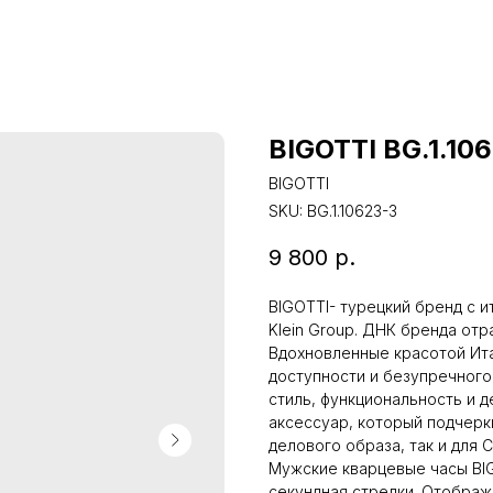
BIGOTTI BG.1.10
BIGOTTI
SKU:
BG.1.10623-3
9 800
р.
BIGOTTI- турецкий бренд с и
Klein Group. ДНК бренда отр
Вдохновленные красотой Ита
доступности и безупречного 
стиль, функциональность и 
аксессуар, который подчерк
делового образа, так и для C
Мужские кварцевые часы BIG
секундная стрелки. Отображ