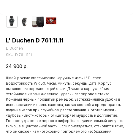
L' Duchen D 761.11.11
L' Duchen
SKU:
D 761.11.11
24 900
р.
Швейцарские классические наручные часы L' Duchen.
Водостойкость WR 50. Часы, минуты, секунды, дата. Корпус
выполнен из нержавеющей стали. Диаметр корпуса 41 мм.
Устойчивое к возникновению царапин сапфировое стекло .
Кожаный черный прошитый ремешок. Застежка–клипса удобна в
использовании и очень надежна, так как способна предотвратить
падение часов при случайном расстегивании. Логотип марки -
«дубовый лист»,который олицетворяет мудрость и долголетие.
Главное украшение черного циферблата – удивительный рисунок
гильоше в центральной части. Если приглядеться, становится ясно,
что он сложен из многократно повторяемого изображения