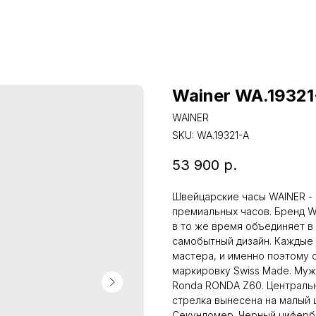
Wainer WA.19321
WAINER
SKU:
WA.19321-A
53 900
р.
Швейцарские часы WAINER - 
премиальных часов. Бренд 
в то же время объединяет в 
самобытный дизайн. Каждые 
мастера, и именно поэтому 
маркировку Swiss Made. Муж
Ronda RONDA Z60. Центральн
стрелка вынесена на малый 
Секундомер. Черный циферб