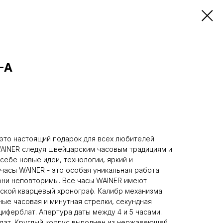
-A
это настоящий подарок для всех любителей
WAINER следуя швейцарским часовым традициям и
себе новые идеи, технологии, яркий и
часы WAINER - это особая уникальная работа
они неповторимы. Все часы WAINER имеют
ской кварцевый хронограф. Калибр механизма
ые часовая и минутная стрелки, секундная
циферблат. Апертура даты между 4 и 5 часами.
лат. Круглый корпус выполнен из нержавеющей