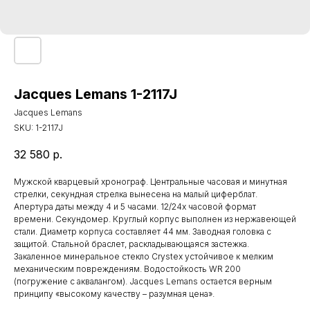
Jacques Lemans 1-2117J
Jacques Lemans
SKU:
1-2117J
32 580
р.
Мужской кварцевый хронограф. Центральные часовая и минутная
стрелки, секундная стрелка вынесена на малый циферблат.
Апертура даты между 4 и 5 часами. 12/24х часовой формат
времени. Секундомер. Круглый корпус выполнен из нержавеющей
стали. Диаметр корпуса составляет 44 мм. Заводная головка с
защитой. Стальной браслет, раскладывающаяся застежка.
Закаленное минеральное стекло Crystex устойчивое к мелким
механическим повреждениям. Водостойкость WR 200
(погружение с аквалангом). Jacques Lemans остается верным
принципу «высокому качеству – разумная цена».