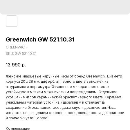
Greenwich GW 521.10.31
GREENWICH
SKU:
GW 521.10.31
13 990
р.
Женские кварцевые наручные часы от бренд Greenwich. Диаметр
корпуса 20 x 28 мм, циферблат черного цвета выполнен из
натурального перламутра .Закаленное минеральное стекло
устойчивое к мелким механическим повреждениям. Отдельное
украшение часов керамический браслет черного цвета. Керамика
уникальный материал устойчив к царапинам и отвечает за
сохранение блеска ваших часов даже спустя десятилетия. Часы
являются воплощением женственности , элегантности, деловитости
и подчеркнут ваш образ.
Комплектация