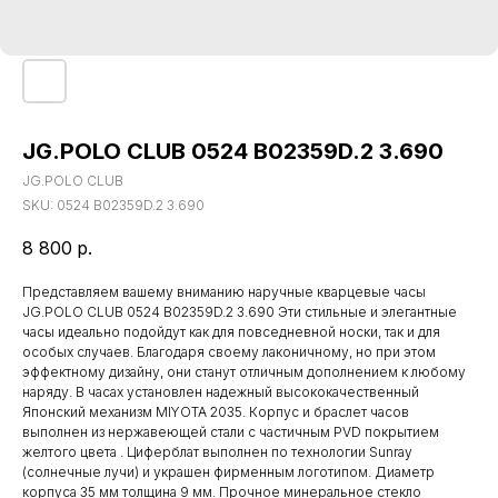
JG.POLO CLUB 0524 B02359D.2 3.690
JG.POLO CLUB
SKU:
0524 B02359D.2 3.690
8 800
р.
Представляем вашему вниманию наручные кварцевые часы
JG.POLO CLUB 0524 B02359D.2 3.690 Эти стильные и элегантные
часы идеально подойдут как для повседневной носки, так и для
особых случаев. Благодаря своему лаконичному, но при этом
эффектному дизайну, они станут отличным дополнением к любому
наряду. В часах установлен надежный высококачественный
Японский механизм MIYOTA 2035. Корпус и браслет часов
выполнен из нержавеющей стали с частичным PVD покрытием
желтого цвета . Циферблат выполнен по технологии Sunray
(солнечные лучи) и украшен фирменным логотипом. Диаметр
корпуса 35 мм толщина 9 мм. Прочное минеральное стекло