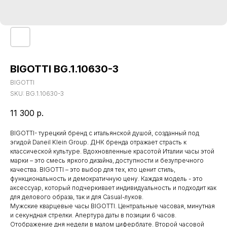
BIGOTTI BG.1.10630-3
BIGOTTI
SKU:
BG.1.10630-3
11 300
р.
BIGOTTI- турецкий бренд с итальянской душой, созданный под
эгидой Daneil Klein Group. ДНК бренда отражает страсть к
классической культуре. Вдохновленные красотой Италии часы этой
марки – это смесь яркого дизайна, доступности и безупречного
качества. BIGOTTI – это выбор для тех, кто ценит стиль,
функциональность и демократичную цену. Каждая модель - это
аксессуар, который подчеркивает индивидуальность и подходит как
для делового образа, так и для Casual-луков.
Мужские кварцевые часы BIGOTTI. Центральные часовая, минутная
и секундная стрелки. Апертура даты в позиции 6 часов.
Отображение дня недели в малом циферблате. Второй часовой