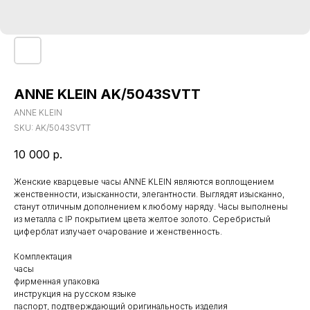
ANNE KLEIN AK/5043SVTT
ANNE KLEIN
SKU:
AK/5043SVTT
10 000
р.
Женские кварцевые часы ANNE KLEIN являются воплощением
женственности, изысканности, элегантности. Выглядят изысканно,
станут отличным дополнением к любому наряду. Часы выполнены
из металла с IP покрытием цвета желтое золото. Серебристый
циферблат излучает очарование и женственность.
Комплектация
часы
фирменная упаковка
инструкция на русском языке
паспорт, подтверждающий оригинальность изделия