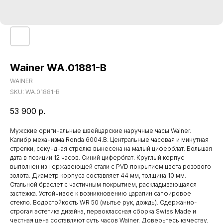
Wainer WA.01881-B
WAINER
SKU:
WA.01881-B
53 900
р.
Мужские оригинальные швейцарские наручные часы Wainer.
Калибр механизма Ronda 6004.B. Центральные часовая и минутная
стрелки, секундная стрелка вынесена на малый циферблат. Большая
дата в позиции 12 часов. Синий циферблат. Круглый корпус
выполнен из нержавеющей стали с PVD покрытием цвета розового
золота. Диаметр корпуса составляет 44 мм, толщина 10 мм.
Стальной браслет с частичным покрытием, раскладывающаяся
застежка. Устойчивое к возникновению царапин сапфировое
стекло. Водостойкость WR 50 (мытье рук, дождь). Сдержанно-
строгая эстетика дизайна, первоклассная сборка Swiss Made и
честная цена составляют суть часов Wainer. Доверьтесь качеству,