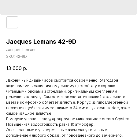
Jacques Lemans 42-9D
Jacques Lemans
SKU:
42-9D
13 600
р.
Лаконичный дизайн часов смотрится современно, благодаря
акцентам: минималистичному синему циферблату с хорошо
читаемыми рисками и стрелками, оригинальным креплениям
ремешка к корпусу. Сам ремешок сделан из гладкой кожи синего
цвета и комфортно облегает запястье. Корпус из гипоаллергенной
нержавеющей стали имеет диаметр 34 мм: он украсит любое, даже
самое изящное запястье.
В модели установлено ударопрочное минеральное стекло Crystex.
Повышенная водостойкость равна 10 атмосфер.
Эти элегантные и универсальные часы станут стильным
дополнением любого образа: от повседневного до вечернего.