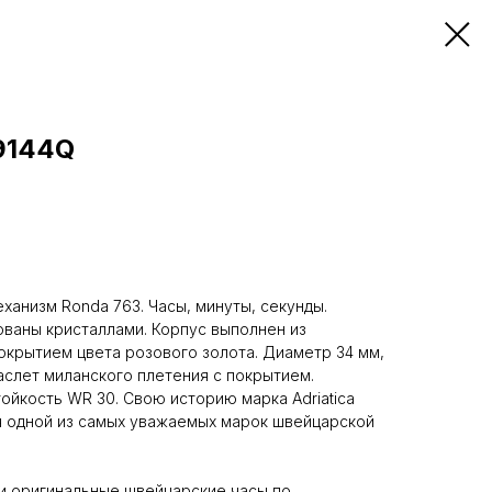
.9144Q
ханизм Ronda 763. Часы, минуты, секунды.
ваны кристаллами. Корпус выполнен из
крытием цвета розового золота. Диаметр 34 мм,
аслет миланского плетения с покрытием.
ойкость WR 30. Свою историю марка Adriatica
тся одной из самых уважаемых марок швейцарской
е и оригинальные швейцарские часы по