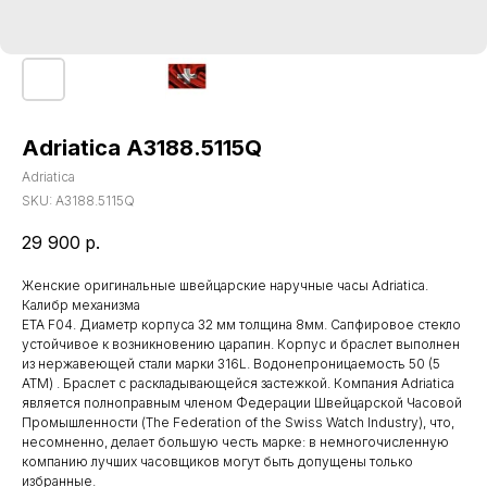
Adriatica A3188.5115Q
Adriatica
SKU:
A3188.5115Q
29 900
р.
Женские оригинальные швейцарские наручные часы Adriatica.
Калибр механизма
ETA F04. Диаметр корпуса 32 мм толщина 8мм. Сапфировое стекло
устойчивое к возникновению царапин. Корпус и браслет выполнен
из нержавеющей стали марки 316L. Водонепроницаемость 50 (5
АТМ) . Браслет с раскладывающейся застежкой. Компания Adriatica
является полноправным членом Федерации Швейцарской Часовой
Промышленности (The Federation of the Swiss Watch Industry), что,
несомненно, делает большую честь марке: в немногочисленную
компанию лучших часовщиков могут быть допущены только
избранные.