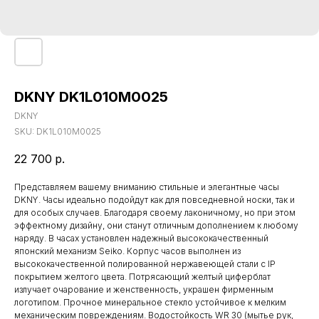
DKNY DK1L010M0025
DKNY
SKU:
DK1L010M0025
22 700
р.
Представляем вашему вниманию стильные и элегантные часы
DKNY. Часы идеально подойдут как для повседневной носки, так и
для особых случаев. Благодаря своему лаконичному, но при этом
эффектному дизайну, они станут отличным дополнением к любому
наряду. В часах установлен надежный высококачественный
японский механизм Seiko. Корпус часов выполнен из
высококачественной полированной нержавеющей стали с IP
покрытием желтого цвета. Потрясающий желтый циферблат
излучает очарование и женственность, украшен фирменным
логотипом. Прочное минеральное стекло устойчивое к мелким
механическим повреждениям. Водостойкость WR 30 (мытье рук,