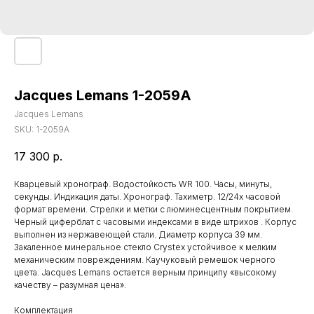
Jacques Lemans 1-2059A
Jacques Lemans
SKU:
1-2059A
17 300
р.
Кварцевый хронограф. Водостойкость WR 100. Часы, минуты,
секунды. Индикация даты. Хронограф. Тахиметр. 12/24х часовой
формат времени. Стрелки и метки с люминесцентным покрытием.
Черный циферблат с часовыми индексами в виде штрихов . Корпус
выполнен из нержавеющей стали. Диаметр корпуса 39 мм.
Закаленное минеральное стекло Crystex устойчивое к мелким
механическим повреждениям. Каучуковый ремешок черного
цвета. Jacques Lemans остается верным принципу «высокому
качеству – разумная цена».
Комплектация