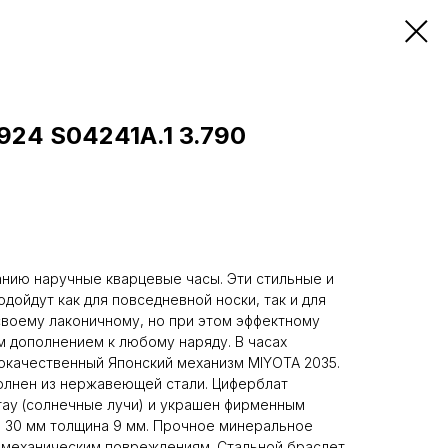
924 S04241A.1 3.790
нию наручные кварцевые часы. Эти стильные и
дойдут как для повседневной носки, так и для
своему лаконичному, но при этом эффектному
м дополнением к любому наряду. В часах
окачественный Японский механизм MIYOTA 2035.
олнен из нержавеющей стали. Циферблат
ray (солнечные лучи) и украшен фирменным
 30 мм толщина 9 мм. Прочное минеральное
 механическим повреждениям. Стальной браслет