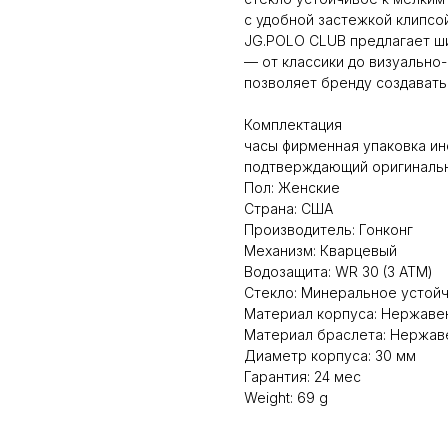
с удобной застежкой клипсой
JG.POLO CLUB предлагает ш
— от классики до визуально
позволяет бренду создавать
Комплектация
часы фирменная упаковка ин
подтверждающий оригинальн
Пол: Женские
Страна: США
Производитель: Гонконг
Механизм: Кварцевый
Водозащита: WR 30 (3 АТМ)
Стекло: Минеральное устойч
Материал корпуса: Нержаве
Материал браслета: Нержав
Диаметр корпуса: 30 мм
Гарантия: 24 мес
Weight: 69 g