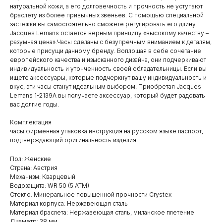
натуральной кожи, а его долговечность и прочность не уступают
браслету из более привычных звеньев. С помощью специальной
застежки вы самостоятельно сможете регулировать его длину.
Jacques Lemans остается верным принципу «высокому качеству –
разумная цена».Часы сделаны с безупречным вниманием к деталям,
которые присущи данному бренду. Воплощая в себе сочетание
европейского качества и изысканного дизайна, они подчеркивают
индивидуальность и утонченность своей обладательницы. Если вы
ищете аксессуары, которые подчеркнут вашу индивидуальность и
вкус, эти часы станут идеальным выбором. Приобретая Jacques
Lemans 1-2139A вы получаете аксессуар, который будет радовать
вас долгие годы.
Комплектация
часы фирменная упаковка инструкция на русском языке паспорт,
подтверждающий оригинальность изделия
Пол: Женские
Страна: Австрия
Механизм: Кварцевый
Водозащита: WR 50 (5 ATM)
Стекло: Минеральное повышенной прочности Crystex
Материал корпуса: Нержавеющая сталь
Материал браслета: Нержавеющая сталь, миланское плетение
Диаметр: 38 мм