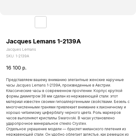
Jacques Lemans 1-2139A
Jacques Lemans
SKU:
1-2139A
16 100
р.
Представляем вашему вниманию элегантные женские наручные
часы Jacques Lemans 1-2139A, произведенные в Австрии.
Классические часы в современном прочтении. Корпус круглой
формы диаметром 38 мм сделан из нержавеющей стали: этот
материал известен своими гипоаллергенными свойствами. Безель с
многочисленными гранями привлекает внимание к лаконичному и
хорошо читаемому циферблату черного цвета. Роль маркеров
часов выполняют кристаллы Swarovski. В часах установлено
ударопрочное минеральное стекло Crystex.
Отдельное украшение модели — браслет миланского плетения из
нержавеющей стали. Он удобно облегает запястье, как ремешок из