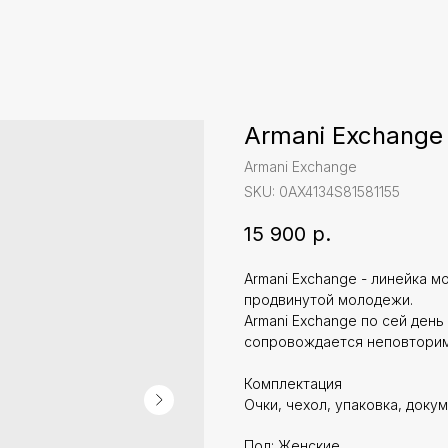
Armani Exchange
Armani Exchange
SKU:
0AX4134S81581155
15 900
р.
Armani Exchange - линейка м
продвинутой молодежи.
Armani Exchange по сей день
сопровождается неповторим
Комплектация
Очки, чехол, упаковка, доку
Пол: Женские