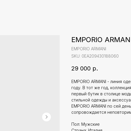
EMPORIO ARMANI
EMPORIO ARMANI
SKU:
0EA209430188060
29 000
р.
EMPORIO ARMANI - линия одеж
году. В тот же год, коллекц
первый бутик в столице мод
стильной одежды и аксессуа
EMPORIO ARMANI по сей день 
сопровождается неповторим
Пол: Мужские
Страна: Италия