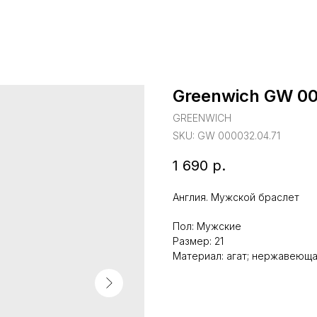
Greenwich GW 00
GREENWICH
SKU:
GW 000032.04.71
1 690
р.
Англия. Мужской браслет
Пол: Мужские
Размер: 21
Материал: агат; нержавеюща