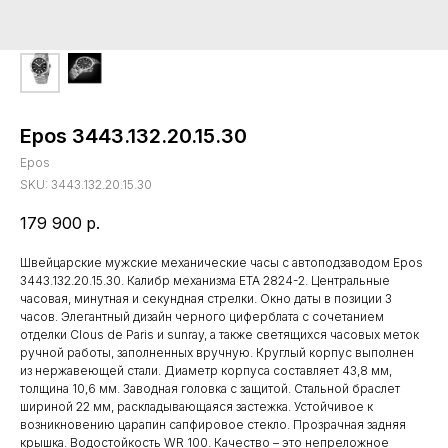
Epos 3443.132.20.15.30
Epos
SKU:
3443.132.20.15.30
179 900
р.
Швейцарские мужские механические часы с автоподзаводом Epos
3443.132.20.15.30. Калибр механизма ETA 2824-2. Центральные
часовая, минутная и секундная стрелки. Окно даты в позиции 3
часов. Элегантный дизайн черного циферблата с сочетанием
отделки Clous de Paris и sunray, а также светящихся часовых меток
ручной работы, заполненных вручную. Круглый корпус выполнен
из нержавеющей стали. Диаметр корпуса составляет 43,8 мм,
толщина 10,6 мм. Заводная головка с защитой. Стальной браслет
шириной 22 мм, раскладывающаяся застежка. Устойчивое к
возникновению царапин сапфировое стекло. Прозрачная задняя
крышка. Водостойкость WR 100. Качество – это непреложное